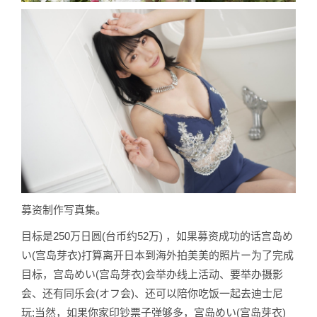
募资制作写真集。
目标是250万日圆(台币约52万) ，如果募资成功的话宫岛め
い(宫岛芽衣)打算离开日本到海外拍美美的照片ー为了完成
目标，宫岛めい(宫岛芽衣)会举办线上活动、要举办摄影
会、还有同乐会(オフ会)、还可以陪你吃饭一起去迪士尼
玩;当然，如果你家印钞票子弹够多，宫岛めい(宫岛芽衣)