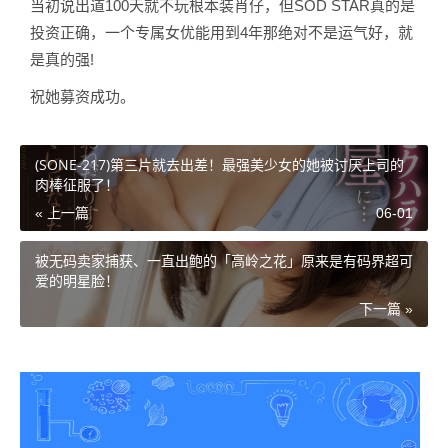
当初说出道100天就不玩根本装肖仔，但SOD STAR真的是
投资正确，一个专属女优能用到4年那绝对不是运气好，就
是真的强!
祝她募资成功。
(SONE-217)第三片就去出差！最强美少女的她被讨厌上司的
肉棒征服了！
« 上一篇
06-01
被无码卖家捕获、一直出鲍的「高岭之花」原来是有码界超可
爱的明星脸！
下一篇 »