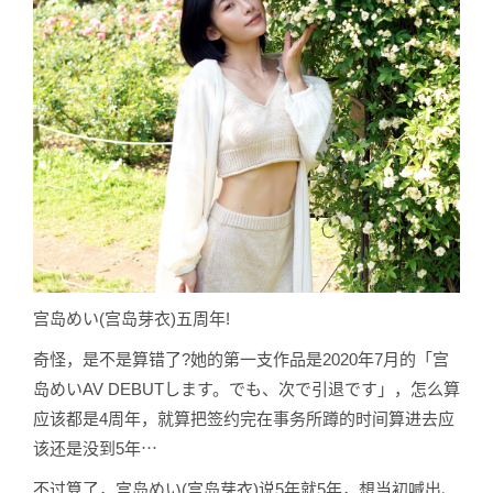
宫岛めい(宫岛芽衣)五周年!
奇怪，是不是算错了?她的第一支作品是2020年7月的「宫
岛めいAV DEBUTします。でも、次で引退です」，怎么算
应该都是4周年，就算把签约完在事务所蹲的时间算进去应
该还是没到5年⋯
不过算了，宫岛めい(宫岛芽衣)说5年就5年，想当初喊出、