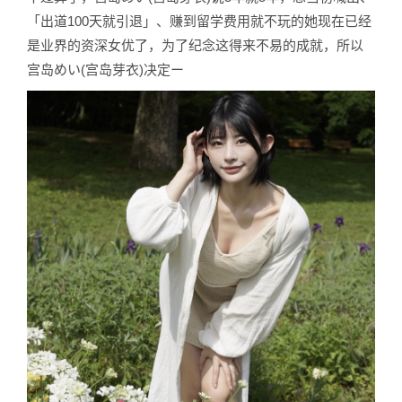
「出道100天就引退」、赚到留学费用就不玩的她现在已经
是业界的资深女优了，为了纪念这得来不易的成就，所以
宫岛めい(宫岛芽衣)决定ー