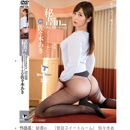
作品名：
秘書in… ［脅迫スイートルーム］ 佐々木あ