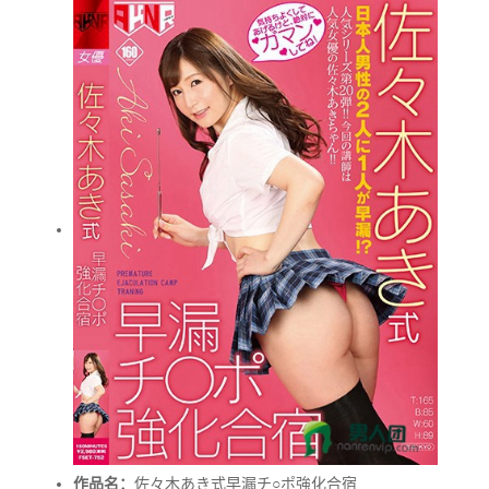
作品名：
佐々木あき式早漏チ○ポ強化合宿