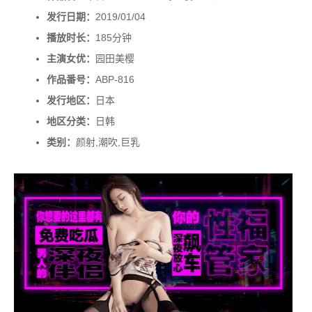
发行日期：
2019/01/04
播放时长：
185分钟
主演女优：
园田美樱
作品番号：
ABP-816
发行地区：
日本
地区分类：
日韩
类别：
颜射,潮吹,巨乳